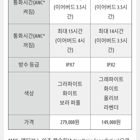
통화시간(ANC*
(이어버드 3.5시
(이어버드 3.5시
켜짐)
간)
간)
최대 15시간
최대 14시간
통화시간(ANC*
(이어버드 4시
(이어버드 3.5시
꺼짐)
간)
간)
방수 등급
IPX7
IPX2
그래파이트
그라파이트
화이트
색상
화이트
올리브
보라 퍼플
라벤더
가격
279,000원
149,000원