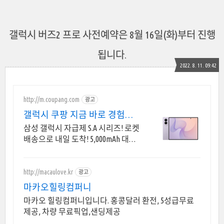
갤럭시 버즈2 프로 사전예약은 8월 16일(화)부터 진행
됩니다.
2022. 8. 11. 09:42
http://m.coupang.com
광고
갤럭시 쿠팡 지금 바로 경험하
세요!
삼성 갤럭시 자급제 S.A 시리즈! 로켓
배송으로 내일 도착! 5,000mAh 대용
량 배터리! 방수방진 설계로 더 튼튼
하게.
http://macaulove.kr
광고
마카오힐링컴퍼니
마카오 힐링컴퍼니입니다. 홍콩달러 환전, 5성급무료
제공, 차량 무료픽업,샌딩제공